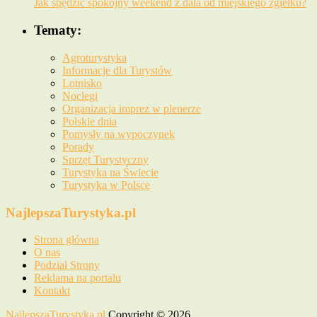
Jak spędzić spokojny weekend z dala od miejskiego zgiełku?
Tematy:
Agroturystyka
Informacje dla Turystów
Lotnisko
Noclegi
Organizacja imprez w plenerze
Polskie dnia
Pomysły na wypoczynek
Porady
Sprzęt Turystyczny
Turystyka na Świecie
Turystyka w Polsce
NajlepszaTurystyka.pl
Strona główna
O nas
Podział Strony
Reklama na portalu
Kontakt
NajlepszaTurystyka.pl
Copyright © 2026.