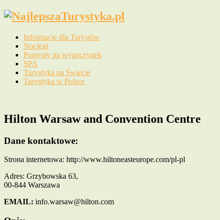
Informacje dla Turystów
Noclegi
Pomysły na wypoczynek
SPA
Turystyka na Świecie
Turystyka w Polsce
Hilton Warsaw and Convention Centre
Dane kontaktowe:
Strona internetowa: http://www.hiltoneasteurope.com/pl-pl
Adres: Grzybowska 63,
00-844 Warszawa
EMAIL:
info.warsaw@hilton.com