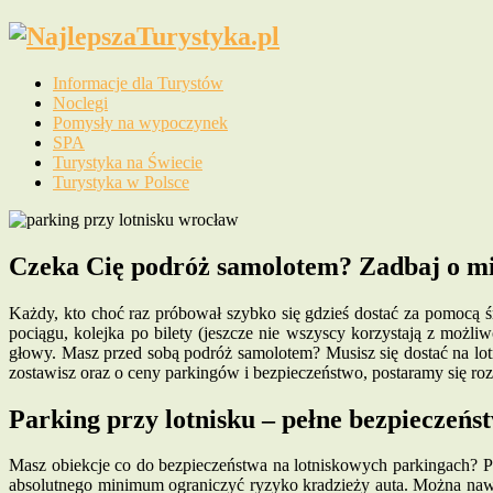
Informacje dla Turystów
Noclegi
Pomysły na wypoczynek
SPA
Turystyka na Świecie
Turystyka w Polsce
Czeka Cię podróż samolotem? Zadbaj o mie
Każdy, kto choć raz próbował szybko się gdzieś dostać za pomocą śro
pociągu, kolejka po bilety (jeszcze nie wszyscy korzystają z możl
głowy. Masz przed sobą podróż samolotem? Musisz się dostać na lot
zostawisz oraz o ceny parkingów i bezpieczeństwo, postaramy się ro
Parking przy lotnisku – pełne bezpieczeńs
Masz obiekcje co do bezpieczeństwa na lotniskowych parkingach? Pr
absolutnego minimum ograniczyć ryzyko kradzieży auta. Można nawet