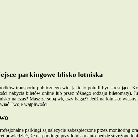
jsce parkingowe blisko lotniska
dków transportu publicznego wie, jakie to potrafi być stresujące. Ko
iwości nabycia biletów online lub przez różnego rodzaju biletomaty)
nisko na czas? Masz ze sobą większy bagaż? Jedź na lotnisko własnym
zwiać Twoje wątpliwości.
two
ofesjonalne parkingi są należycie zabezpieczone przez monitoring or
 powiedzieć, że na parkingu przy lotnisku auto będzie strzeżone le