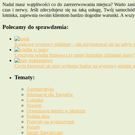
Nadal masz wątpliwości co do zarezerwowania miejsca? Warto zast
czas i nerwy. Jeśli zdecydujesz się na taką usługę, Twój samochód
lotniska, zapewnia swoim klientom bardzo dogodne warunki. A wszyst
Polecamy do sprawdzenia:
Kajakowe wyprawy rodzinne – jak przygotować się na spływ z
Uroczysta wigilia firmowa czy mniej formalne christmas party?
Czym kierować się przy wyborze butów na wyprawy górskie m
Tematy:
Agroturystyka
Informacje dla Turystów
Lotnisko
Noclegi
Organizacja imprez w plenerze
Polskie dnia
Pomysły na wypoczynek
Porady
Sprzęt Turystyczny