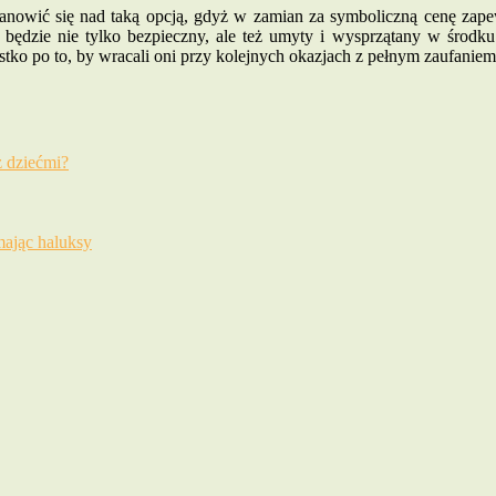
anowić się nad taką opcją, gdyż w zamian za symboliczną cenę zap
 będzie nie tylko bezpieczny, ale też umyty i wysprzątany w środku
ko po to, by wracali oni przy kolejnych okazjach z pełnym zaufaniem
 dziećmi?
ając haluksy