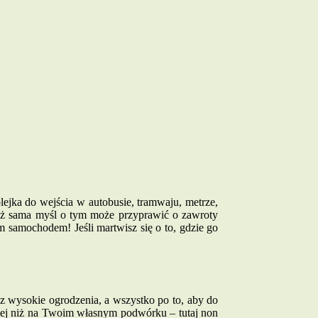
lejka do wejścia w autobusie, tramwaju, metrze,
. Już sama myśl o tym może przyprawić o zawroty
 samochodem! Jeśli martwisz się o to, gdzie go
az wysokie ogrodzenia, a wszystko po to, aby do
piej niż na Twoim własnym podwórku – tutaj non