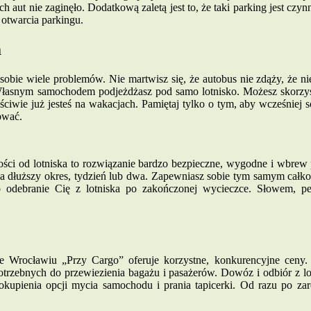
 aut nie zaginęło. Dodatkową zaletą jest to, że taki parking jest czyn
 otwarcia parkingu.
m
obie wiele problemów. Nie martwisz się, że autobus nie zdąży, że ni
. Własnym samochodem podjeżdżasz pod samo lotnisko. Możesz skorzys
ciwie już jesteś na wakacjach. Pamiętaj tylko o tym, aby wcześniej s
ować.
głości od lotniska to rozwiązanie bardzo bezpieczne, wygodne i wbr
 dłuższy okres, tydzień lub dwa. Zapewniasz sobie tym samym całkow
o odebranie Cię z lotniska po zakończonej wycieczce. Słowem, pe
we Wrocławiu „Przy Cargo” oferuje korzystne, konkurencyjne ceny.
otrzebnych do przewiezienia bagażu i pasażerów. Dowóz i odbiór z lot
kupienia opcji mycia samochodu i prania tapicerki. Od razu po zar