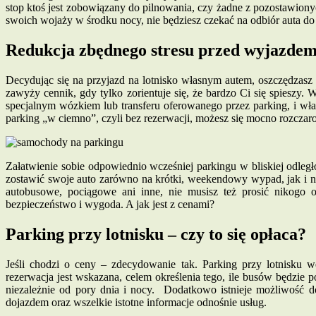
stop ktoś jest zobowiązany do pilnowania, czy żadne z pozostawionych
swoich wojaży w środku nocy, nie będziesz czekać na odbiór auta do
Redukcja zbędnego stresu przed wyjazde
Decydując się na przyjazd na lotnisko własnym autem, oszczędzasz s
zawyży cennik, gdy tylko zorientuje się, że bardzo Ci się spieszy
specjalnym wózkiem lub transferu oferowanego przez parking, i właś
parking „w ciemno”, czyli bez rezerwacji, możesz się mocno rozczar
Załatwienie sobie odpowiednio wcześniej parkingu w bliskiej odle
zostawić swoje auto zarówno na krótki, weekendowy wypad, jak i na
autobusowe, pociągowe ani inne, nie musisz też prosić nikogo 
bezpieczeństwo i wygoda. A jak jest z cenami?
Parking przy lotnisku – czy to się opłaca?
Jeśli chodzi o ceny – zdecydowanie tak. Parking przy lotnisku 
rezerwacja jest wskazana, celem określenia tego, ile busów będzie p
niezależnie od pory dnia i nocy. Dodatkowo istnieje możliwość do
dojazdem oraz wszelkie istotne informacje odnośnie usług.