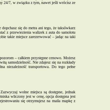
ny 24/7, w związku z tym, nawet jeśli wrócisz ze
e dopchasz się do metra ani tego, że taksówkarz
tać z przewiezienia walizek z auta do samolotu
obie takie miejsce zarezerwować – jadąc na taki
ew pozorom – całkiem przystępne cenowo. Możesz
itą samodzielność. Nie zdajesz się na rozkłady
łna niezależność transportowa. Do tego pełne
 Zazwyczaj wolne miejsca są dostępne, jednak
niska wliczony jest w cenę, opcja dostępna jest
ejestrowaniu się otrzymujesz na maila mapkę z